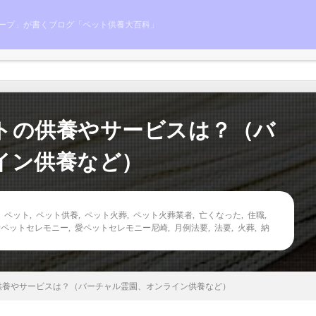
ープ」が書くブログ「ペット供養大百科」
トの供養やサービスは？（バ
イン供養など）
,
ペット
,
ペット供養
,
ペット火葬
,
ペット火葬業者
,
亡くなった
,
住職
,
愛ペットセレモニー
,
愛ペットセレモニー尼崎
,
月例法要
,
法要
,
火葬
,
納
供養やサービスは？（バーチャル霊園、オンライン供養など）