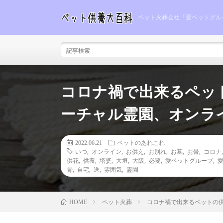
ペット火葬会社「愛ペットグル
コロナ禍で出来るペッ
ーチャル霊園、オンラ
2022.06.21
ペットのあれこれ
いつ
,
オンライン
,
お供え
,
お別れ
,
お墓
,
お骨
,
コロナ
供花
,
供養
,
塔婆
,
大垣
,
大阪
,
必要
,
愛ペットグループ
,
骨
,
自宅
,
送
,
雰囲気
,
霊園
ペット火葬
コロナ禍で出来るペットの
HOME