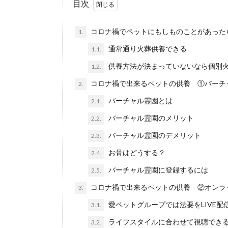
目次
コロナ禍でペットにもしものことがあった
1.
通常通り火葬供養できる
1.1.
供養方法が決まっていないなら個別
1.2.
コロナ禍で出来るペットの供養 ①バーチ
2.
バーチャル霊園とは
2.1.
バーチャル霊園のメリット
2.2.
バーチャル霊園のデメリット
2.3.
お骨はどうする？
2.4.
バーチャル霊園に登録するには
2.5.
コロナ禍で出来るペットの供養 ②オンラ
3.
愛ペットグループでは法要をLIVE配
3.1.
ライフスタイルに合わせて視聴でき
3.2.