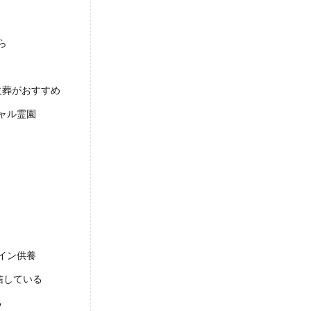
ら
火葬がおすすめ
ャル霊園
イン供養
信している
る