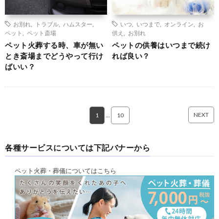
お別れ
,
トラブル
,
ハムスター
,
いつ
,
いつまで
,
オンライン
,
お
ペット
,
ペット斎場
供え
,
お別れ
ペット火葬する時、車が無い
ペットの供養はいつまで続け
とき斎場までどうやって行け
れば良い？
ばいい？
NEXT
1
…
10
各種サービスについては下記バナーから
ペット火葬・葬儀についてはこちら