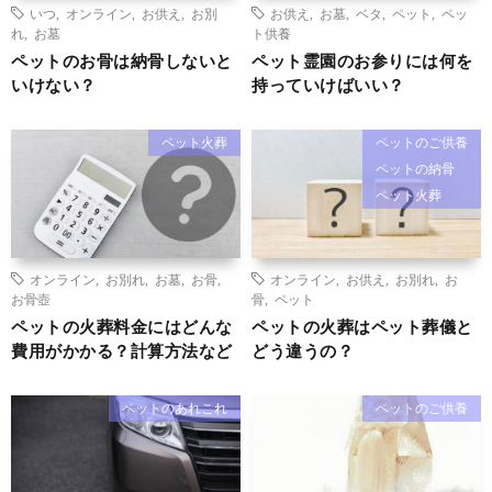
いつ
,
オンライン
,
お供え
,
お別
お供え
,
お墓
,
ベタ
,
ペット
,
ペッ
れ
,
お墓
ト供養
ペットのお骨は納骨しないと
ペット霊園のお参りには何を
いけない？
持っていけばいい？
ペット火葬
ペットのご供養
ペットの納骨
ペット火葬
オンライン
,
お別れ
,
お墓
,
お骨
,
オンライン
,
お供え
,
お別れ
,
お
お骨壺
骨
,
ペット
ペットの火葬料金にはどんな
ペットの火葬はペット葬儀と
費用がかかる？計算方法など
どう違うの？
ペットのあれこれ
ペットのご供養