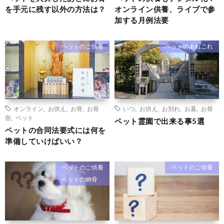
を手元に残す以外の方法は？
オンライン供養、ライブで参
加する月例法要
ペットのご供養
ペットのあれこれ
オンライン
,
お供え
,
お骨
,
お骨
いつ
,
お供え
,
お別れ
,
お墓
,
お骨
壺
,
ペット
ペット霊園で出来る事5選
ペットの合同法要式には何を
準備していけばいい？
ペットのご供養
ペットのご供養
ペットの納骨