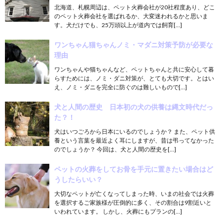
北海道、札幌周辺は、ペット火葬会社が20社程度あり、どこ
のペット火葬会社を選ばれるか、大変迷われるかと思いま
す。犬だけでも、25万頭以上が道内では飼育[…]
ワンちゃん猫ちゃんノミ・マダニ対策予防が必要な
理由
ワンちゃんや猫ちゃんなど、ペットちゃんと共に安心して暮
らすためには、ノミ・ダニ対策が、とても大切です。とはい
え、ノミ・ダニを完全に防ぐのは難しいもので[…]
犬と人間の歴史 日本初の犬の供養は縄文時代だっ
た？！
犬はいつごろから日本にいるのでしょうか？ また、ペット供
養という言葉を最近よく耳にしますが、昔は弔ってなかった
のでしょうか？ 今回は、犬と人間の歴史を[…]
ペットの火葬をしてお骨を手元に置きたい場合はど
うしたらいい？
大切なペットが亡くなってしまった時、いまの社会では火葬
を選択するご家族様が圧倒的に多く、その割合は9割近いと
いわれています。 しかし、火葬にもプランの[…]