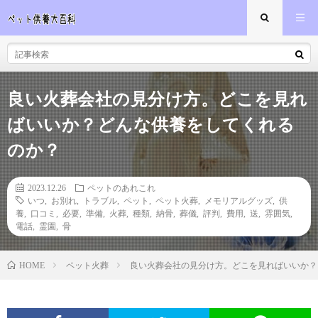
良い火葬会社の見分け方。どこを見れ
ばいいか？どんな供養をしてくれる
のか？
2023.12.26
ペットのあれこれ
いつ
,
お別れ
,
トラブル
,
ペット
,
ペット火葬
,
メモリアルグッズ
,
供
養
,
口コミ
,
必要
,
準備
,
火葬
,
種類
,
納骨
,
葬儀
,
評判
,
費用
,
送
,
雰囲気
,
電話
,
霊園
,
骨
ペット火葬
良い火葬会社の見分け方。どこを見ればいいか？
HOME