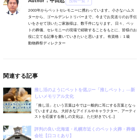
Author：中田忍
投稿一覧
2003年からペットセレモニーに携わっています。小さなハムス
ターから、ゴールデンレトリバーまで、今までお見送りのお手伝
いをさせて頂いたご家族様は、数千件になります。 日々、ペッ
トの葬儀、セレモニーの現場で経験することをもとに、皆様のお
役に立てる記事を書いていきたいと思います。 有資格：１級
動物葬祭ディレクター
関連する記事
推し活のようにペットを偲ぶー「推しペット」―新
しいメモリアル文化
「推し活」という言葉は今では一般的に耳にする言葉となっ
ていますよね。 大好きなアイドルやキャラクター、アーティ
ストを応援する推しの文化は、ただ好きでい[…]
評判の良い北海道・札幌市近くのペット火葬・葬儀
会社【口コミあり】