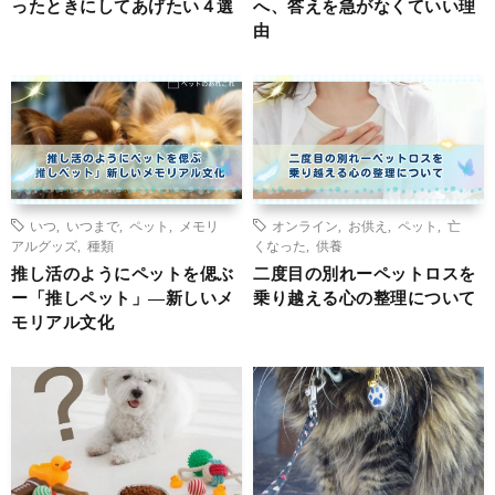
ったときにしてあげたい４選
へ、答えを急がなくていい理
由
いつ
,
いつまで
,
ペット
,
メモリ
オンライン
,
お供え
,
ペット
,
亡
アルグッズ
,
種類
くなった
,
供養
推し活のようにペットを偲ぶ
二度目の別れーペットロスを
ー「推しペット」―新しいメ
乗り越える心の整理について
モリアル文化