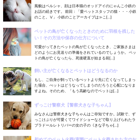
風貌はペルシャ、顔は日本猫のオッドアイのにゃんこ小鉄の
お話の続きです。 前回：「愛ペットスタッフの猫・・・小鉄
のこと。Ⅴ」 小鉄のことアーカイブは≫こ[…]
ペットの鳥が亡くなったときのために羽根を残した
い！その方法や保存の仕方について
可愛がってきたペットの鳥が亡くなったとき、ご家族さまは
どのようにお見送りの準備をされているのでしょうか。 ペッ
トの鳥が亡くなったら、死後硬直が始まる前[…]
飼い主が亡くなるとペットはどうなるのか
もし、ご自身が飼っているぺットより先に亡くなってしまっ
た場合、ぺットはどうなってしまうのだろうと心配になりま
すよね。そのため、「もう高齢なのでペットは[…]
ずっこけ警察犬【警察犬きな子ちゃん】
みなさんは警察犬きな子ちゃんはご存知ですか。試験で、ず
っこけぶりが可愛くてワイドショーなどで取り上げられたラ
ブラドールレトリバーの女の子の《きな子ちゃ[…]
初めてのペット火葬(実際にペット火葬された方のお