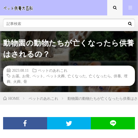
動物園の動物たちが亡くなったら供養
はされるの？
2023.08.11
ペットのあれこれ
お墓
,
お骨
,
ペット
,
ペット火葬
,
亡くなった
,
亡くなったら
,
供養
,
埋
葬
,
火葬
,
骨
ペットのあれこれ
動物園の動物たちが亡くなったら供養はさ
HOME