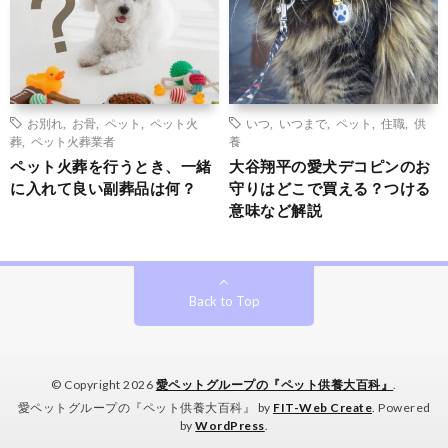
お別れ
,
お骨
,
ペット
,
ペット火
いつ
,
いつまで
,
ペット
,
住職
,
供
葬
,
ペット火葬業者
養
ペット火葬を行うとき、一緒
大谷翔平の愛犬デコピンのお
に入れて良い副葬品は何？
守りはどこで買える？つける
意味など解説
Back to Top
© Copyright 2026
愛ペットグループの『ペット供養大百科』
.
愛ペットグループの『ペット供養大百科』 by
FIT-Web Create
. Powered
by
WordPress
.