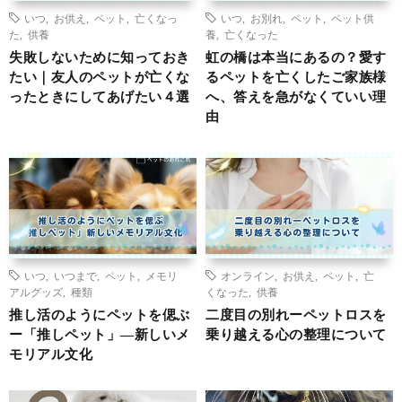
いつ
,
お供え
,
ペット
,
亡くなっ
いつ
,
お別れ
,
ペット
,
ペット供
た
,
供養
養
,
亡くなった
失敗しないために知っておき
虹の橋は本当にあるの？愛す
たい｜友人のペットが亡くな
るペットを亡くしたご家族様
ったときにしてあげたい４選
へ、答えを急がなくていい理
由
いつ
,
いつまで
,
ペット
,
メモリ
オンライン
,
お供え
,
ペット
,
亡
アルグッズ
,
種類
くなった
,
供養
推し活のようにペットを偲ぶ
二度目の別れーペットロスを
ー「推しペット」―新しいメ
乗り越える心の整理について
モリアル文化