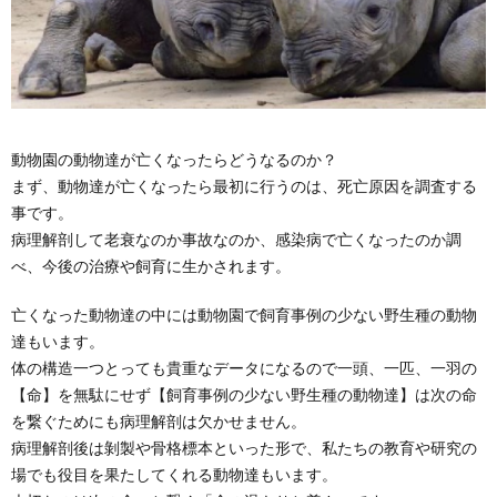
動物園の動物達が亡くなったらどうなるのか？
まず、動物達が亡くなったら最初に行うのは、死亡原因を調査する
事です。
病理解剖して老衰なのか事故なのか、感染病で亡くなったのか調
べ、今後の治療や飼育に生かされます。
亡くなった動物達の中には動物園で飼育事例の少ない野生種の動物
達もいます。
体の構造一つとっても貴重なデータになるので一頭、一匹、一羽の
【命】を無駄にせず【飼育事例の少ない野生種の動物達】は次の命
を繋ぐためにも病理解剖は欠かせません。
病理解剖後は剝製や骨格標本といった形で、私たちの教育や研究の
場でも役目を果たしてくれる動物達もいます。