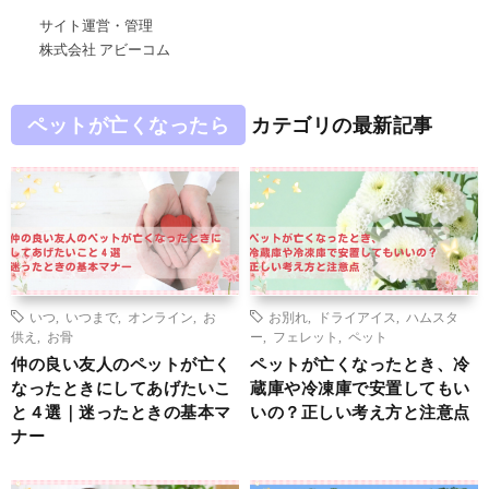
サイト運営・管理
株式会社 アビーコム
ペットが亡くなったら
カテゴリの最新記事
いつ
,
いつまで
,
オンライン
,
お
お別れ
,
ドライアイス
,
ハムスタ
供え
,
お骨
ー
,
フェレット
,
ペット
仲の良い友人のペットが亡く
ペットが亡くなったとき、冷
なったときにしてあげたいこ
蔵庫や冷凍庫で安置してもい
と４選｜迷ったときの基本マ
いの？正しい考え方と注意点
ナー