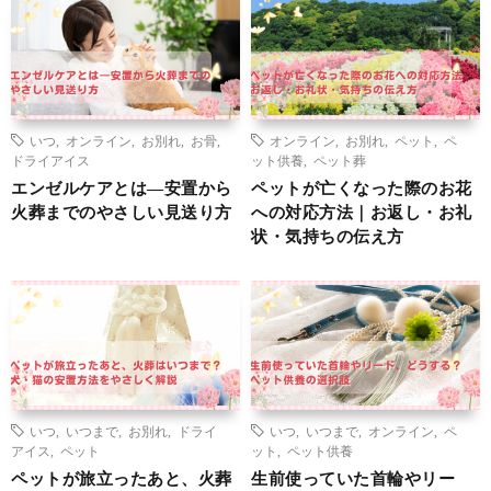
いつ
,
オンライン
,
お別れ
,
お骨
,
オンライン
,
お別れ
,
ペット
,
ペ
ドライアイス
ット供養
,
ペット葬
エンゼルケアとは―安置から
ペットが亡くなった際のお花
火葬までのやさしい見送り方
への対応方法｜お返し・お礼
状・気持ちの伝え方
いつ
,
いつまで
,
お別れ
,
ドライ
いつ
,
いつまで
,
オンライン
,
ペ
アイス
,
ペット
ット
,
ペット供養
ペットが旅立ったあと、火葬
生前使っていた首輪やリー