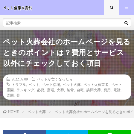
ペット火葬会社のホームページを見る
ときのポイントは？費用とサービス
以外にチェックしておく項目
2022.09.09
ペットが亡くなったら
トラブル
,
ペット
,
ペット斎場
,
ペット火葬
,
ペット火葬業者
,
ペット
霊園
,
ランキング
,
必要
,
斎場
,
火葬
,
納骨
,
自宅
,
訪問火葬
,
費用
,
電話
,
霊園
,
骨
ペット火葬
ペット火葬会社のホームページを見るときのポイ
HOME