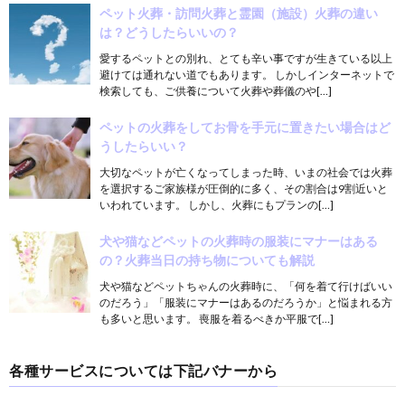
ペット火葬・訪問火葬と霊園（施設）火葬の違い
は？どうしたらいいの？
愛するペットとの別れ、とても辛い事ですが生きている以上
避けては通れない道でもあります。 しかしインターネットで
検索しても、ご供養について火葬や葬儀のや[…]
ペットの火葬をしてお骨を手元に置きたい場合はど
うしたらいい？
大切なペットが亡くなってしまった時、いまの社会では火葬
を選択するご家族様が圧倒的に多く、その割合は9割近いと
いわれています。 しかし、火葬にもプランの[…]
犬や猫などペットの火葬時の服装にマナーはある
の？火葬当日の持ち物についても解説
犬や猫などペットちゃんの火葬時に、「何を着て行けばいい
のだろう」「服装にマナーはあるのだろうか」と悩まれる方
も多いと思います。 喪服を着るべきか平服で[…]
各種サービスについては下記バナーから