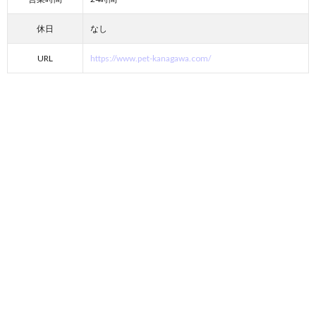
休日
なし
URL
https://www.pet-kanagawa.com/