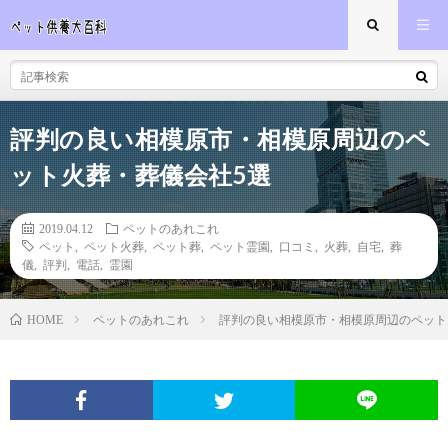
評判の良い相模原市・相模原周辺のペ
ット火葬・葬儀会社5選
2019.04.12
ペットのあれこれ
ペット
,
ペット火葬
,
ペット葬
,
ペット霊園
,
口コミ
,
火葬
,
自宅
,
葬
儀
,
評判
,
電話
,
霊園
ペットのあれこれ
評判の良い相模原市・相模原周辺のペット
HOME