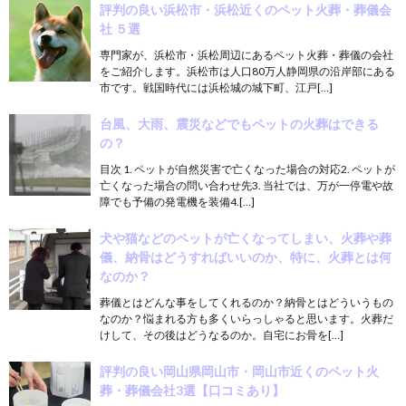
評判の良い浜松市・浜松近くのペット火葬・葬儀会
社 ５選
専門家が、浜松市・浜松周辺にあるペット火葬・葬儀の会社
をご紹介します。浜松市は人口80万人静岡県の沿岸部にある
市です。戦国時代には浜松城の城下町、江戸[…]
台風、大雨、震災などでもペットの火葬はできる
の？
目次 1. ペットが自然災害で亡くなった場合の対応2. ペットが
亡くなった場合の問い合わせ先3. 当社では、万が一停電や故
障でも予備の発電機を装備4.[…]
犬や猫などのペットが亡くなってしまい、火葬や葬
儀、納骨はどうすればいいのか、特に、火葬とは何
なのか？
葬儀とはどんな事をしてくれるのか？納骨とはどういうもの
なのか？悩まれる方も多くいらっしゃると思います。火葬だ
けして、その後はどうなるのか。自宅にお骨を[…]
評判の良い岡山県岡山市・岡山市近くのペット火
葬・葬儀会社3選【口コミあり】