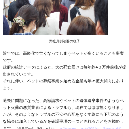
弊社月例法要の様子
近年では、高齢化で亡くなってしまうペットが多くいることも事実
です。
政府の統計データによると、犬の死亡届けは毎年約4０万件前後が提
出されています。
それに伴い、ペットの葬祭事業を始める企業も年々拡大傾向にあり
ます。
過去に問題になった、高額請求やペットの遺体遺棄事件のようなペ
ット火葬の悪質業者によるトラブルも、現在ではほぼ無くなりまし
たが、そのようなトラブルの不安や心配をなくす為にも下記のよう
な協会に加入しているかを確認事項の一つとされることをお勧めし
ます。
（参考データ S-Stateより:
http://www.e-stat.go.jp/SG1/estat/NewList.do?