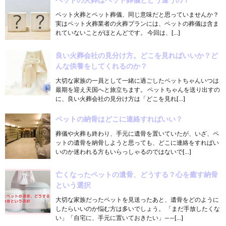
ペット火葬とペット葬儀、同じ意味だと思っていませんか？
実はペット火葬業者の火葬プランには、ペットの葬儀は含ま
れていないことがほとんどです。 今回は、[…]
良い火葬会社の見分け方。どこを見ればいいか？ど
んな供養をしてくれるのか？
大切な家族の一員として一緒に過ごしたペットちゃんいつは
最期を迎え天国へと旅立ちます。 ペットちゃんを送り出すの
に、良い火葬会社の見分け方は「どこを見れ[…]
ペットの納骨はどこに連絡すればいい？
葬儀や火葬も終わり、手元に遺骨を置いていたが、いざ、ペ
ットの遺骨を納骨しようと思っても、どこに連絡をすればい
いのか迷われる方もいらっしゃるのではないで[…]
亡くなったペットの遺骨、どうする？心を癒す納骨
という選択
大切な家族だったペットを見送ったあと、遺骨をどのように
したらいいのか悩む方は多いでしょう。 「まだ手放したくな
い」「自宅に、手元に置いておきたい」——[…]