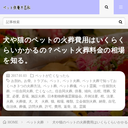
犬や猫のペットの火葬費用はいくらく
らいかかるの？ペット火葬料金の相場
を知る。
2017.01.03
ペットが亡くなったら
お別れ
,
お骨
,
トラブル
,
ペット
,
ペット火葬
,
ペット火葬で知ってお
くべき３つの火葬方法
,
ペット葬
,
ペット葬儀
,
ペット霊園
,
一任個別火
葬
,
一任合同火葬
,
亡くなった
,
任合同火葬
,
供養
,
傾向
,
出棺
,
埋葬
,
安
置
,
必要
,
斎場
,
施設火葬
,
日本動物葬儀霊園協会
,
月例法要
,
棺
,
法要
,
火葬
,
火葬後
,
犬
,
犬 火葬
,
猫
,
相場
,
種類
,
立会個別火葬
,
納骨
,
自宅
,
自治体
,
葬儀
,
訪問火葬
,
許可
,
費用
,
返骨
,
送
,
霊園
ペット火葬
犬や猫のペットの火葬費用はいくらくらいかかる
HOME