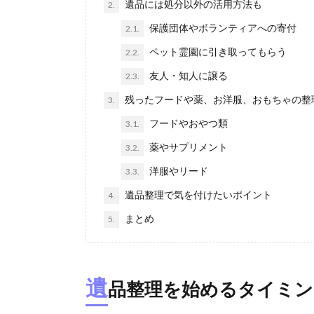
遺品には処分以外の活用方法も
2.
保護団体やボランティアへの寄付
2.1.
ペット霊園に引き取ってもらう
2.2.
友人・知人に譲る
2.3.
残ったフードや薬、お洋服、おもちゃの整
3.
フードやおやつ類
3.1.
薬やサプリメント
3.2.
洋服やリード
3.3.
遺品整理で気を付けたいポイント
4.
まとめ
5.
遺
品整理を始めるタイミン