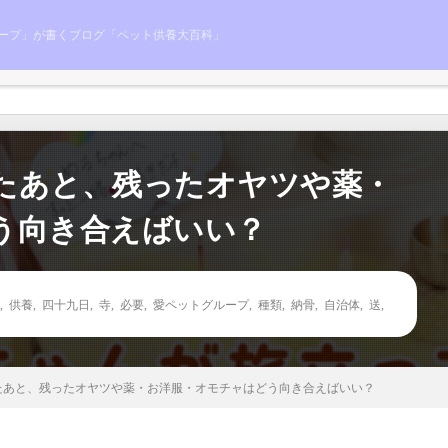
ープ」が書くブログ「ペット供養大百科」
たあと、残ったオヤツや薬・
う向き合えばいい？
,
供養
,
四十九日
,
寺
,
必要
,
愛ペットグループ
,
種類
,
納骨
,
自治体
,
送
,
たあと、残ったオヤツや薬・お洋服・オモチャはどう向き合えばいい？