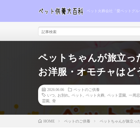
ペット火葬会社「愛ペットグル
ペットちゃんが旅立っ
お洋服・オモチャはど
2026.06.06
ペットのご供養
いつ
,
お別れ
,
ペット
,
ペット火葬
,
ペット霊園
,
一周忌
霊園
,
骨
ペットのご供養
ペットちゃんが旅立っ
HOME