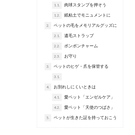
肉球スタンプを押そう
1.1.
紙粘土でモニュメントに
1.2.
ペットの毛をメモリアルグッズに
2.
遺毛ストラップ
2.1.
ポンポンチャーム
2.2.
お守り
2.3.
ペットのヒゲ・爪を保管する
3.
3.1.
お別れしにくいときは
4.
愛ペット「エンゼルケア」
4.1.
愛ペット「天使のつばさ」
4.2.
ペットが生きた証を持っておこう
5.