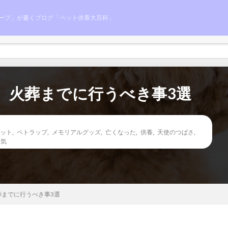
ープ」が書くブログ「ペット供養大百科」
、火葬までに行うべき事3選
ット
,
ペトラップ
,
メモリアルグッズ
,
亡くなった
,
供養
,
天使のつばさ
,
囲気
葬までに行うべき事3選