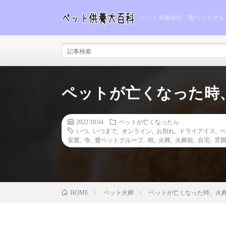
ペット火葬会社「愛ペットグル
ペットが亡くなった時
2022.10.04
ペットが亡くなったら
いつ
,
いつまで
,
オンライン
,
お別れ
,
ドライアイス
,
ペ
安置
,
寺
,
愛ペットグループ
,
棺
,
火葬
,
火葬前
,
自宅
,
雰
ペット火葬
ペットが亡くなった時、火
HOME