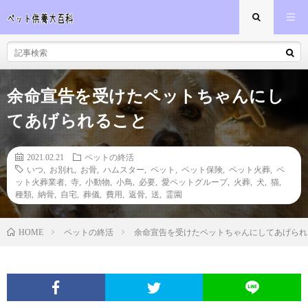
余命宣告を受けたペットちゃんにし
てあげられること
2021.02.21
ペットの終活
いつ
,
お別れ
,
お骨
,
ハムスター
,
ペット
,
ペット保険
,
ペット火葬
,
ペ
ット火葬業者
,
寺
,
小動物
,
小鳥
,
必要
,
愛ペットグループ
,
火葬
,
犬
,
猫
,
種類
,
納骨
,
自宅
,
葬儀
,
費用
,
返骨
,
送
,
霊園
ペットの終活
余命宣告を受けたペットちゃんにしてあげられ
HOME