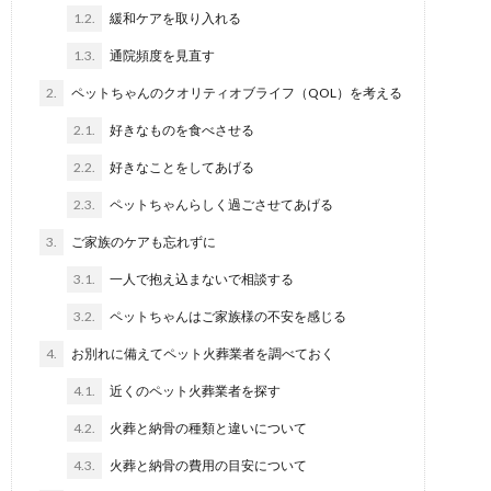
1.2.
緩和ケアを取り入れる
1.3.
通院頻度を見直す
2.
ペットちゃんのクオリティオブライフ（QOL）を考える
2.1.
好きなものを食べさせる
2.2.
好きなことをしてあげる
2.3.
ペットちゃんらしく過ごさせてあげる
3.
ご家族のケアも忘れずに
3.1.
一人で抱え込まないで相談する
3.2.
ペットちゃんはご家族様の不安を感じる
4.
お別れに備えてペット火葬業者を調べておく
4.1.
近くのペット火葬業者を探す
4.2.
火葬と納骨の種類と違いについて
4.3.
火葬と納骨の費用の目安について