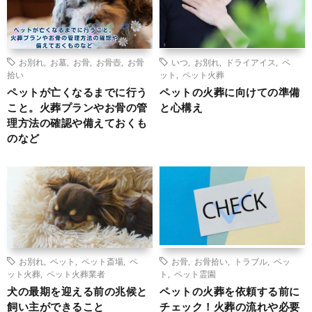
お別れ
,
お墓
,
お骨
,
お骨壺
,
お骨
いつ
,
お別れ
,
ドライアイス
,
ペ
拾い
ット
,
ペット火葬
ペットが亡くなるまでに行う
ペットの火葬に向けての準備
こと。火葬プランやお骨の管
と心構え
理方法の確認や備えておくも
のなど
お別れ
,
ペット
,
ペット斎場
,
ペ
お骨
,
お骨拾い
,
トラブル
,
ペッ
ット火葬
,
ペット火葬業者
ト
,
ペット霊園
犬の最期を迎える前の兆候と
ペットの火葬を依頼する前に
飼い主ができること
チェック！火葬の流れや必要