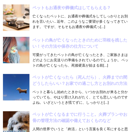
ペットもお通夜や葬儀式はしてもらえる？
亡くなったペットに、お通夜や葬儀式をしてしっかりとお別
れを言いたい… 近年、このようなご要望が多くなってきてい
ます。 ですが、そもそもお通夜や葬儀式っ[…]
ペットの鳥が亡くなったときのために羽根を残した
い！その方法や保存の仕方について
可愛がってきたペットの鳥が亡くなったとき、ご家族さまは
どのようにお見送りの準備をされているのでしょうか。 ペッ
トの鳥が亡くなったら、死後硬直が始まる前[…]
ペットが亡くなったら（死んだら）、火葬までの間
どうしたらいい？お家での過ごし方とお別れの方法
ペットと暮らし始めたときから、いつかお別れが来ると分か
っていても、やはり受け入れがたく、とても悲しいものです
よね。 いざというとき慌てずに、しっかりと[…]
ペットが亡くなるまでに行うこと。火葬プランやお
骨の管理方法の確認や備えておくものなど
人間の世界でいうと「終活」という言葉を良く耳にすると思