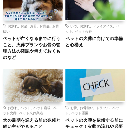
お別れ
,
お墓
,
お骨
,
お骨壺
,
お骨
いつ
,
お別れ
,
ドライアイス
,
ペ
拾い
ット
,
ペット火葬
ペットが亡くなるまでに行う
ペットの火葬に向けての準備
こと。火葬プランやお骨の管
と心構え
理方法の確認や備えておくも
のなど
お別れ
,
ペット
,
ペット斎場
,
ペ
お骨
,
お骨拾い
,
トラブル
,
ペッ
ット火葬
,
ペット火葬業者
ト
,
ペット霊園
犬の最期を迎える前の兆候と
ペットの火葬を依頼する前に
飼い主ができること
チェック！火葬の流れや必要