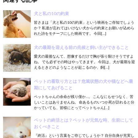
犬と私の10の約束
皆さまは「犬と私の10の約束」という映画をご存知でしょう
か？ 私達が忘れてはいけない犬からの約束とお願いが込めら
れた詩をモチーフにした映画です。 今回[…]
犬の最期を迎える前の兆候と飼い主ができること
愛犬の最後なんて、想像するだけで胸が張り裂けそうですよ
ね。 でも必ずその時はやってきます。 今回は、犬が最期を迎
えるときどのようなことが起こるのか、飼[…]
ペットの看取り方とは？危篤状態の犬や猫などへ最
期にしてあげること
ペットちゃんの余命が残り僅か…。 こんなにもせつなく、苦
しいことはありませんね。 命あるものいつか死が訪れると分
かっていても、皆様にとってペットちゃん[…]
ペットの終活とは？ペットが元気な時、生前にして
おくべきこと
『終活』という言葉をご存じでしょうか？ 自分自身が充実し