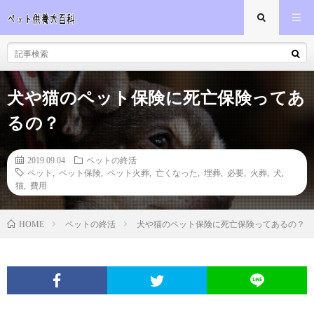
犬や猫のペット保険に死亡保険ってあ
るの？
2019.09.04
ペットの終活
ペット
,
ペット保険
,
ペット火葬
,
亡くなった
,
埋葬
,
必要
,
火葬
,
犬
,
猫
,
費用
ペットの終活
犬や猫のペット保険に死亡保険ってあるの？
HOME