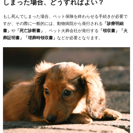
しまった場合、どうすればよい？
もし死んでしまった場合、ペット保険を終わらせる手続きが必要で
すが、その際に一般的には、動物病院から発行される
「診療明細
書」
や
「死亡診断書」
、ペット火葬会社が発行する
「領収書」「火
葬証明書」「埋葬時領収書」
などが必要となります。