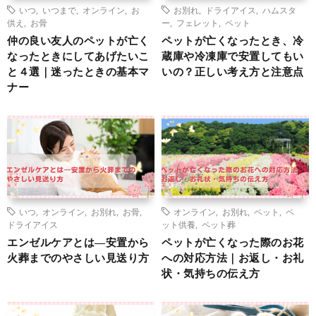
いつ
,
いつまで
,
オンライン
,
お
お別れ
,
ドライアイス
,
ハムスタ
供え
,
お骨
ー
,
フェレット
,
ペット
仲の良い友人のペットが亡く
ペットが亡くなったとき、冷
なったときにしてあげたいこ
蔵庫や冷凍庫で安置してもい
と４選｜迷ったときの基本マ
いの？正しい考え方と注意点
ナー
いつ
,
オンライン
,
お別れ
,
お骨
,
オンライン
,
お別れ
,
ペット
,
ペ
ドライアイス
ット供養
,
ペット葬
エンゼルケアとは―安置から
ペットが亡くなった際のお花
火葬までのやさしい見送り方
への対応方法｜お返し・お礼
状・気持ちの伝え方