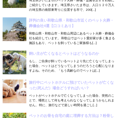
埼玉県さいたま市のペット火葬・葬儀・霊園をおすすめ順に
ご紹介していきます。埼玉県さいたま市は、人口１２０万人
の埼玉県の南部東寄りに位置する市で、200[…]
評判の良い和歌山県・和歌山市近くのペット火葬・
葬儀会社4選【口コミあり】
和歌山県・和歌山市・和歌山周辺にあるペット火葬・葬儀会
社を紹介しています。 和歌山ではペット愛好家が多く集まる
施設もあり、ペットを飼っているご家族様も[…]
飼い主が亡くなるとペットはどうなるのか
もし、ご自身が飼っているぺットより先に亡くなってしまっ
た場合、ぺットはどうなってしまうのだろうと心配になりま
すよね。そのため、「もう高齢なのでペットは[…]
旅行中にペットホテルに預けていたペットが亡くな
った(死んだ）場合どうすればいい？
ペットがペットホテルで亡くなってしまった場合、突然のこ
とで、唖然として何も考えられなくなってしまうかもしれま
せん。 特に、旅行などで楽しい時間を過ごし[…]
ペットのお骨を自宅の庭に埋葬する方法は？粉骨し