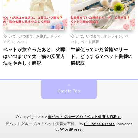
いつ
,
いつまで
,
お別れ
,
ドライ
いつ
,
いつまで
,
オンライン
,
ペ
アイス
,
ペット
ット
,
ペット供養
ペットが旅立ったあと、火葬
生前使っていた首輪やリー
はいつまで？犬・猫の安置方
ド、どうする？ペット供養の
法をやさしく解説
選択肢
Back to Top
© Copyright 2026
愛ペットグループの『ペット供養大百科』
.
愛ペットグループの『ペット供養大百科』 by
FIT-Web Create
. Powered
by
WordPress
.