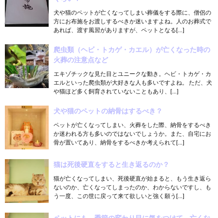
犬や猫のペットが亡くなってしまい葬儀をする際に、僧侶の
方にお布施をお渡しするべきか迷いますよね。人のお葬式で
あれば、渡す風習がありますが、ペットとなる[…]
爬虫類（ヘビ・トカゲ・カエル）が亡くなった時の
火葬の注意点など
エキゾチックな見た目とユニークな動き。ヘビ・トカゲ・カ
エルといった爬虫類が大好きな人も多いですよね。 ただ、犬
や猫ほど多く飼育されていないこともあり、[…]
犬や猫のペットの納骨はするべき？
ペットが亡くなってしまい、火葬をした際、納骨をするべき
か迷われる方も多いのではないでしょうか。また、自宅にお
骨が置いてあり、納骨をするべきか考えられて[…]
猫は死後硬直をすると生き返るのか？
猫が亡くなってしまい、死後硬直が始まると、もう生き返ら
ないのか、亡くなってしまったのか、わからないですし、も
う一度、この世に戻って来て欲しいと強く願う[…]
ペットにも、季節の変わり目に気をつけて。亡くな