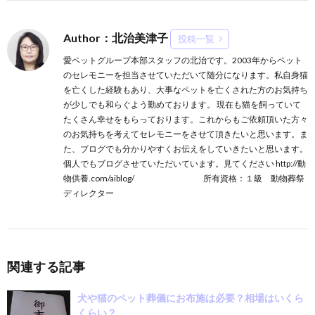
Author：北治美津子
投稿一覧
愛ペットグループ本部スタッフの北治です。2003年からペット
のセレモニーを担当させていただいて随分になります。私自身猫
を亡くした経験もあり、大事なペットを亡くされた方のお気持ち
が少しでも和らぐよう勤めております。 現在も猫を飼っていて
たくさん幸せをもらっております。これからもご依頼頂いた方々
のお気持ちを考えてセレモニーをさせて頂きたいと思います。ま
た、ブログでも分かりやすくお伝えをしていきたいと思います。
個人でもブログさせていただいています。見てください http://動
物供養.com/aiblog/ 所有資格：１級 動物葬祭
ディレクター
関連する記事
犬や猫のペット葬儀にお布施は必要？相場はいくら
くらい？