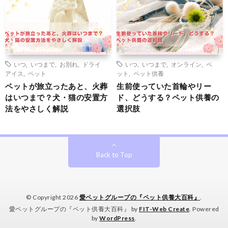
いつ
,
いつまで
,
お別れ
,
ドライ
いつ
,
いつまで
,
オンライン
,
ペ
アイス
,
ペット
ット
,
ペット供養
ペットが旅立ったあと、火葬
生前使っていた首輪やリー
はいつまで？犬・猫の安置方
ド、どうする？ペット供養の
法をやさしく解説
選択肢
Back to Top
© Copyright 2026
愛ペットグループの『ペット供養大百科』
.
愛ペットグループの『ペット供養大百科』 by
FIT-Web Create
. Powered
by
WordPress
.