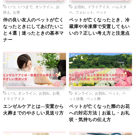
いつ
,
いつまで
,
オンライン
,
お
お別れ
,
ドライアイス
,
ハムスタ
供え
,
お骨
ー
,
フェレット
,
ペット
仲の良い友人のペットが亡く
ペットが亡くなったとき、冷
なったときにしてあげたいこ
蔵庫や冷凍庫で安置してもい
と４選｜迷ったときの基本マ
いの？正しい考え方と注意点
ナー
いつ
,
オンライン
,
お別れ
,
お骨
,
オンライン
,
お別れ
,
ペット
,
ペ
ドライアイス
ット供養
,
ペット葬
エンゼルケアとは―安置から
ペットが亡くなった際のお花
火葬までのやさしい見送り方
への対応方法｜お返し・お礼
状・気持ちの伝え方