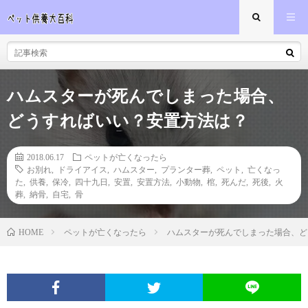
ハムスターが死んでしまった場合、
どうすればいい？安置方法は？
2018.06.17
ペットが亡くなったら
お別れ
,
ドライアイス
,
ハムスター
,
プランター葬
,
ペット
,
亡くなっ
た
,
供養
,
保冷
,
四十九日
,
安置
,
安置方法
,
小動物
,
棺
,
死んだ
,
死後
,
火
葬
,
納骨
,
自宅
,
骨
ペットが亡くなったら
ハムスターが死んでしまった場合、ど
HOME