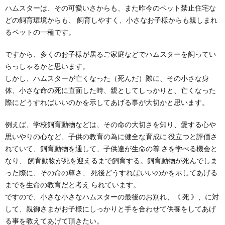
ハムスターは、その可愛いさからも、また昨今のペット禁止住宅な
どの飼育環境からも、 飼育しやすく、小さなお子様からも親しまれ
るペットの一種です。
ですから、多くのお子様が居るご家庭などでハムスターを飼ってい
らっしゃるかと思います。
しかし、ハムスターが亡くなった（死んだ）際に、その小さな身
体、小さな命の死に直面した時、親としてしっかりと、亡くなった
際にどうすればいいのかを示してあげる事が大切かと思います。
例えば、学校飼育動物などは、その命の大切さを知り、愛する心や
思いやりの心など、子供の教育の為に健全な育成に 役立つと評価さ
れていて、飼育動物を通して、子供達が生命の尊 さを学べる機会と
なり、 飼育動物が死を迎えるまで飼育する。飼育動物が死んでしま
った際に、その命の尊さ、 死後どうすればいいのかを示してあげる
までを生命の教育だと考え られています。
ですので、小さな小さなハムスターの最後のお別れ、《 死 》、に対
して、親御さまがお子様にしっかりと手を合わせて供養をしてあげ
る事を教えてあげて頂きたい。