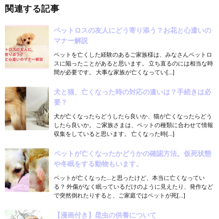
関連する記事
ペットロスの友人にどう寄り添う？お花と心遣いの
マナー解説
ペットを亡くした経験のあるご家族様は、みなさんペットロ
スに陥ったことがあると思います。 立ち直るのには相当な時
間が必要です。 大事な家族が亡くなってい[…]
犬と猫、亡くなった時の対応の違いは？手続きは必
要？
犬が亡くなったらどうしたら良いか、猫が亡くなったらどう
したら良いか。 ご家族さまは、ペットの種類に合わせて情報
収集をしていると思います。 亡くなった時[…]
ペットが亡くなったかどうかの確認方法。仮死状態
や冬眠をする動物もいます。
ペットが亡くなった…と思ったけど、本当に亡くなってい
る？ 外傷がなく眠っているだけのように見えたり、発作など
で突然倒れたりすると、ご家庭ではペットが死[…]
【漫画付き】昆虫の供養について