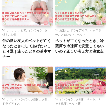
いつ
,
いつまで
,
オンライン
,
お
お別れ
,
ドライアイス
,
ハムスタ
供え
,
お骨
ー
,
フェレット
,
ペット
仲の良い友人のペットが亡く
ペットが亡くなったとき、冷
なったときにしてあげたいこ
蔵庫や冷凍庫で安置してもい
と４選｜迷ったときの基本マ
いの？正しい考え方と注意点
ナー
いつ
,
オンライン
,
お別れ
,
お骨
,
オンライン
,
お別れ
,
ペット
,
ペ
ドライアイス
ット供養
,
ペット葬