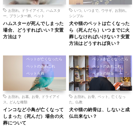
お別れ
,
ドライアイス
,
ハムスタ
いつ
,
いつまで
,
ウサギ
,
お別れ
,
ー
,
プランター葬
,
ペット
シンプル
ハムスターが死んでしまった
犬や猫のペットは亡くなった
場合、どうすればいい？安置
ら（死んだら）いつまでに火
方法は？
葬しなければいけない？安置
方法はどうすれば良い？
ペットが亡くなったら
ペットが亡くなったら
ペットのあれこれ
ペットのあれこれ
ペット火葬
ペットの納骨
お別れ
,
お墓
,
お骨
,
ドライアイ
お別れ
,
お骨
,
ペット
,
亡くなっ
ス
,
どんな種類
た
,
仏教
インコなど小鳥が亡くなって
犬や猫の納骨は、しないと成
しまった（死んだ）場合の火
仏出来ない？
葬について