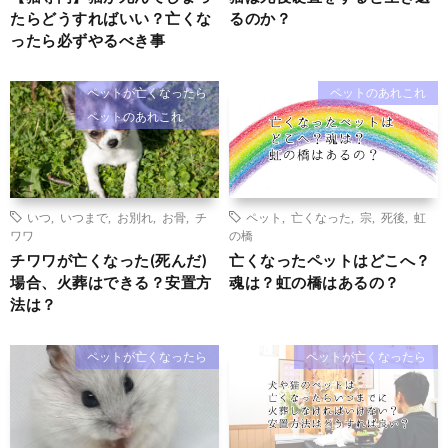
たらどうすればいい？亡くな
るのか？
ったら必ずやるべき事
ペットが亡くなったら
ペットのあれこれ
ペットのあれこれ
いつ
,
いつまで
,
お別れ
,
お骨
,
チ
ペット
,
亡くなった
,
宗
,
死後
,
虹
ワワ
の橋
チワワが亡くなった(死んだ)
亡くなったペットはどこへ？
場合、火葬はできる？安置方
魂は？虹の橋はあるの？
法は？
ペットが亡くなったら
ペットが亡くなったら