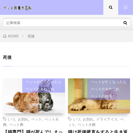
死後
HOME
死後
ペットが亡くなったら
ペットが亡くなったら
ペットのあれこれ
ペットのあれこれ
ペットの終活
いつ
,
お別れ
,
ペット
,
ペット火
いつ
,
お別れ
,
ドライアイス
,
ペ
葬
,
ペット葬
ット
,
ペット火葬
【猫専門】猫が死んでしまっ
猫は死後硬直をすると生き返