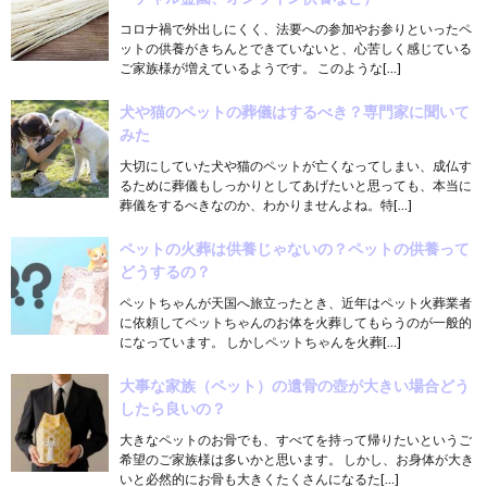
コロナ禍で外出しにくく、法要への参加やお参りといったペ
ットの供養がきちんとできていないと、心苦しく感じている
ご家族様が増えているようです。 このような[…]
犬や猫のペットの葬儀はするべき？専門家に聞いて
みた
大切にしていた犬や猫のペットが亡くなってしまい、成仏す
るために葬儀もしっかりとしてあげたいと思っても、本当に
葬儀をするべきなのか、わかりませんよね。特[…]
ペットの火葬は供養じゃないの？ペットの供養って
どうするの？
ペットちゃんが天国へ旅立ったとき、近年はペット火葬業者
に依頼してペットちゃんのお体を火葬してもらうのが一般的
になっています。 しかしペットちゃんを火葬[…]
大事な家族（ペット）の遺骨の壺が大きい場合どう
したら良いの？
大きなペットのお骨でも、すべてを持って帰りたいというご
希望のご家族様は多いかと思います。 しかし、お身体が大き
いと必然的にお骨も大きくたくさんになるた[…]