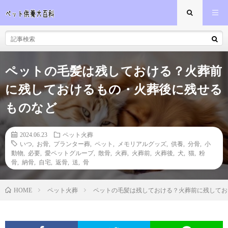
ペットの毛髪は残しておける？火葬前
に残しておけるもの・火葬後に残せる
ものなど
2024.06.23
ペット火葬
いつ
,
お骨
,
プランター葬
,
ペット
,
メモリアルグッズ
,
供養
,
分骨
,
小
動物
,
必要
,
愛ペットグループ
,
散骨
,
火葬
,
火葬前
,
火葬後
,
犬
,
猫
,
粉
骨
,
納骨
,
自宅
,
返骨
,
送
,
骨
ペット火葬
ペットの毛髪は残しておける？火葬前に残してお
HOME