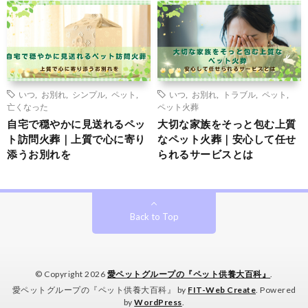
いつ
,
お別れ
,
シンプル
,
ペット
,
いつ
,
お別れ
,
トラブル
,
ペット
,
亡くなった
ペット火葬
自宅で穏やかに見送れるペッ
大切な家族をそっと包む上質
ト訪問火葬｜上質で心に寄り
なペット火葬｜安心して任せ
添うお別れを
られるサービスとは
Back to Top
© Copyright 2026
愛ペットグループの『ペット供養大百科』
.
愛ペットグループの『ペット供養大百科』 by
FIT-Web Create
. Powered
by
WordPress
.