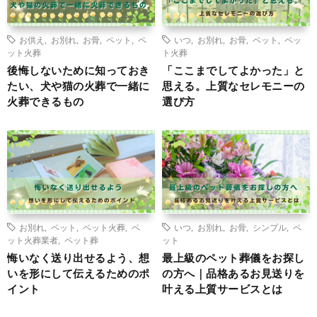
お供え
,
お別れ
,
お骨
,
ペット
,
ペ
いつ
,
お別れ
,
お骨
,
ペット
,
ペッ
ット火葬
ト火葬
後悔しないために知っておき
「ここまでしてよかった」と
たい、犬や猫の火葬で一緒に
思える。上質なセレモニーの
火葬できるもの
選び方
お別れ
,
ペット
,
ペット火葬
,
ペ
いつ
,
お別れ
,
お骨
,
シンプル
,
ペ
ット火葬業者
,
ペット葬
ット
悔いなく送り出せるよう、想
最上級のペット葬儀をお探し
いを形にして伝えるためのポ
の方へ｜品格あるお見送りを
イント
叶える上質サービスとは