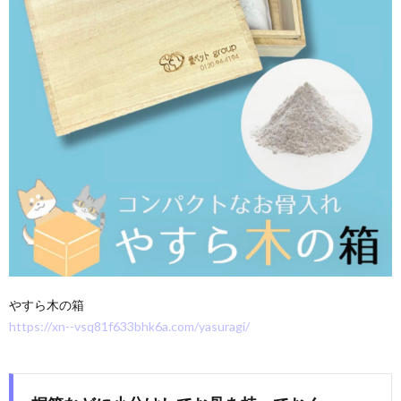
やすら木の箱
https://xn--vsq81f633bhk6a.com/yasuragi/