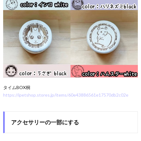
タイムBOX桐
https://ipetshop.stores.jp/items/60e43886561e17570db2c02e
アクセサリーの一部にする