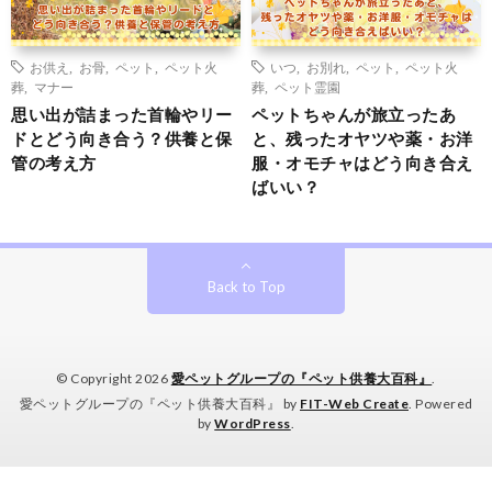
お供え
,
お骨
,
ペット
,
ペット火
いつ
,
お別れ
,
ペット
,
ペット火
葬
,
マナー
葬
,
ペット霊園
思い出が詰まった首輪やリー
ペットちゃんが旅立ったあ
ドとどう向き合う？供養と保
と、残ったオヤツや薬・お洋
管の考え方
服・オモチャはどう向き合え
ばいい？
Back to Top
© Copyright 2026
愛ペットグループの『ペット供養大百科』
.
愛ペットグループの『ペット供養大百科』 by
FIT-Web Create
. Powered
by
WordPress
.