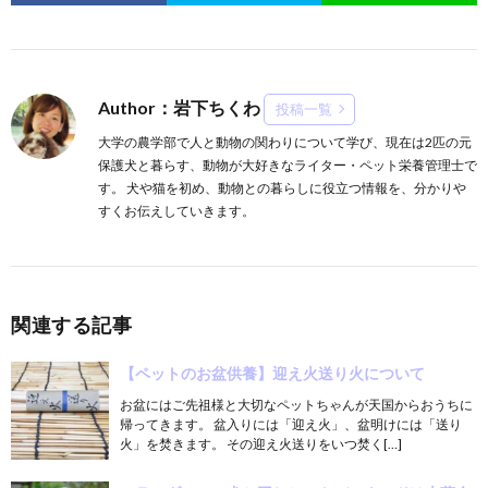
Author：岩下ちくわ
投稿一覧
大学の農学部で人と動物の関わりについて学び、現在は2匹の元
保護犬と暮らす、動物が大好きなライター・ペット栄養管理士で
す。 犬や猫を初め、動物との暮らしに役立つ情報を、分かりや
すくお伝えしていきます。
関連する記事
【ペットのお盆供養】迎え火送り火について
お盆にはご先祖様と大切なペットちゃんが天国からおうちに
帰ってきます。 盆入りには「迎え火」、盆明けには「送り
火」を焚きます。 その迎え火送りをいつ焚く[…]