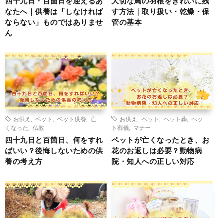
四十九日・百箇日を迎えるあ
大切な鳥の羽根をきれいに残
なたへ｜供養は「しなければ
す方法｜取り扱い・乾燥・保
ならない」ものではありませ
管の基本
ん
お供え
,
ペット
,
ペット供養
,
亡
お供え
,
ペット
,
ペット葬
,
ペッ
くなった
,
仏教
ト葬儀
,
マナー
四十九日と百箇日、何をすれ
ペットが亡くなったとき、お
ばいい？後悔しないための供
花のお返しは必要？動物病
養の考え方
院・知人への正しい対応