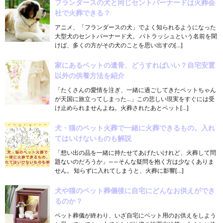
フランダースの犬と同じセントバーナードは火葬会
社で火葬できる？
アニメ、「フランダースの犬」でよく知られるようになった
大型犬のセントバーナード犬。 パトラッシュという名前を聞
けば、多くの方がその犬のことを思い出すの[…]
家にあるペットの遺骨、どうすればいい？自宅安置
以外の供養方法を紹介
「たくさんの愛情を注ぎ、一緒に過ごしてきたペットちゃん
が天国に旅立ってしまった…」この悲しい現実をすぐには受
け止められませんよね。火葬されたあとペット[…]
犬・猫のペット火葬で一緒に火葬できるもの。入れ
てはいけないものも解説
「想い出の品を一緒に持たせてあげたいけれど、火葬して問
題ないのだろうか」——そんな疑問を抱く方は少なくありま
せん。 知らずに入れてしまうと、火葬に影響[…]
犬や猫のペット葬儀後に自宅にどんなお供えができ
るのか？
ペット葬儀が終わり、いざ自宅にペット用のお供えをしよう