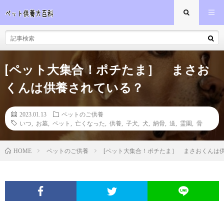
[ペット大集合！ポチたま］ まさお
くんは供養されている？
2023.01.13
ペットのご供養
いつ
,
お墓
,
ペット
,
亡くなった
,
供養
,
子犬
,
犬
,
納骨
,
送
,
霊園
,
骨
ペットのご供養
[ペット大集合！ポチたま］ まさおくんは
HOME