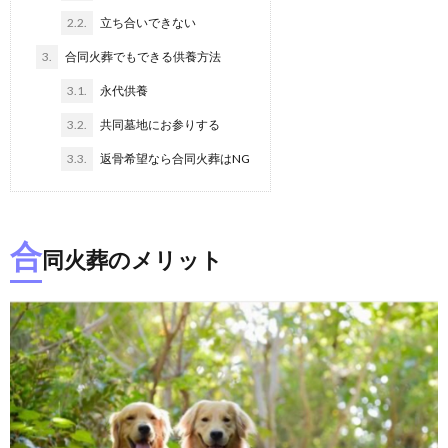
2.2.
立ち合いできない
3.
合同火葬でもできる供養方法
3.1.
永代供養
3.2.
共同墓地にお参りする
3.3.
返骨希望なら合同火葬はNG
合
同火葬のメリット