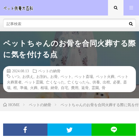
ペットちゃんのお骨を合同火葬する際
に気を付ける点
2024.08.13
ペットの納骨
いつ
,
お供え
,
お別れ
,
お骨
,
ペット
,
ペット斎場
,
ペット火葬
,
ペット
火葬業者
,
ペット霊園
,
亡くなった
,
亡くなったら
,
供養
,
出棺
,
必要
,
斎
場
,
棺
,
準備
,
火葬
,
相場
,
納骨
,
自宅
,
費用
,
返骨
,
霊園
,
骨
ペットの納骨
ペットちゃんのお骨を合同火葬する際に気を付
HOME