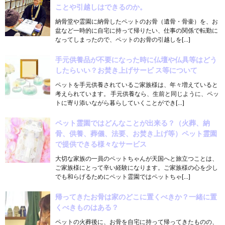
ことや引越しはできるのか。
納骨堂や霊園に納骨したペットのお骨（遺骨・骨壷）を、お
盆など一時的に自宅に持って帰りたい、仕事の関係で転勤に
なってしまったので、ペットのお骨の引越しを[…]
手元供養品が不要になった時に仏壇や仏具等はどう
したらいい？お焚き上げサービ ス等について
ペットを手元供養されているご家族様は、年々増えていると
考えられています。 手元供養なら、生前と同じように、ペッ
トに寄り添いながら暮らしていくことができ[…]
ペット霊園ではどんなことが出来る？（火葬、納
骨、供養、葬儀、法要、お焚き上げ等）ペット霊園
で提供できる様々なサービス
大切な家族の一員のペットちゃんが天国へと旅立つことは、
ご家族様にとって辛い経験になります。ご家族様の心を少し
でも和らげるためにペット霊園ではペットちゃ[…]
帰ってきたお骨は家のどこに置くべきか？一緒に置
くべきものはある？
ペットの火葬後に、お骨を自宅に持って帰ってきたものの、