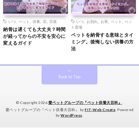
いつ
,
ペット
,
供養
,
宗
,
宗派
いつ
,
お別れ
,
お骨
,
ペット
,
ペッ
ト斎場
納骨は遅くても大丈夫？時間
ペットを納骨する意味とタイ
が経ってからの不安を安心に
ミング。後悔しない供養の方
変えるガイド
法
Back to Top
© Copyright 2026
愛ペットグループの『ペット供養大百科』
.
愛ペットグループの『ペット供養大百科』 by
FIT-Web Create
. Powered
by
WordPress
.