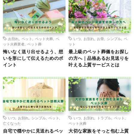
お別れ
,
ペット
,
ペット火葬
,
ペ
いつ
,
お別れ
,
お骨
,
シンプル
,
ペ
ット火葬業者
,
ペット葬
ット
悔いなく送り出せるよう、想
最上級のペット葬儀をお探し
いを形にして伝えるためのポ
の方へ｜品格あるお見送りを
イント
叶える上質サービスとは
いつ
,
お別れ
,
シンプル
,
ペット
,
いつ
,
お別れ
,
トラブル
,
ペット
,
亡くなった
ペット火葬
自宅で穏やかに見送れるペッ
大切な家族をそっと包む上質