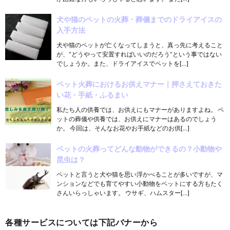
犬や猫のペットの火葬・葬儀までのドライアイスの
入手方法
犬や猫のペットが亡くなってしまうと、真っ先に考えること
が、“どうやって安置すればいいのだろう”という事ではない
でしょうか。また、ドライアイスでペットを[…]
ペット火葬におけるお供えマナー｜押さえておきた
い花・手紙・ふるまい
私たち人の供養では、お供えにもマナーがありますよね。 ペ
ットの葬儀や供養では、お供えにマナーはあるのでしょう
か。 今回は、そんなお花やお手紙などのお供[…]
ペットの火葬ってどんな動物ができるの？小動物や
昆虫は？
ペットと言うと犬や猫を思い浮かべることが多いですが、マ
ンションなどでも育てやすい小動物をペットにする方もたく
さんいらっしゃいます。 ウサギ、ハムスター[…]
各種サービスについては下記バナーから