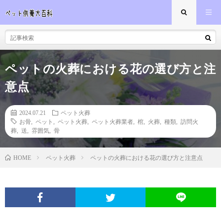
ペットの火葬における花の選び方と注
意点
2024.07.21
ペット火葬
お骨
,
ペット
,
ペット火葬
,
ペット火葬業者
,
棺
,
火葬
,
種類
,
訪問火
葬
,
送
,
雰囲気
,
骨
ペット火葬
ペットの火葬における花の選び方と注意点
HOME