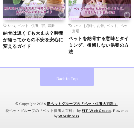
いつ
,
ペット
,
供養
,
宗
,
宗派
いつ
,
お別れ
,
お骨
,
ペット
,
ペッ
ト斎場
納骨は遅くても大丈夫？時間
ペットを納骨する意味とタイ
が経ってからの不安を安心に
ミング。後悔しない供養の方
変えるガイド
法
Back to Top
© Copyright 2026
愛ペットグループの『ペット供養大百科』
.
愛ペットグループの『ペット供養大百科』 by
FIT-Web Create
. Powered
by
WordPress
.