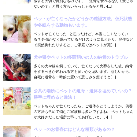
徴する大切で特別なものです。 「遺骨を食べるなんて変じゃ
ないの？」と思う方もいらっしゃるかと思い[…]
ペットが亡くなったかどうかの確認方法。仮死状態
や冬眠をする動物もいます。
ペットが亡くなった…と思ったけど、本当に亡くなってい
る？ 外傷がなく眠っているだけのように見えたり、発作など
で突然倒れたりすると、ご家庭ではペットが死[…]
犬や猫やペットの多頭飼いの人の納骨のトラブル
多くの犬や猫を飼っていて、亡くなって火葬をした後、納骨
をするべきか迷われる方も多いかと思います。悲しいから、
自宅に遺骨を一時的に置いて悲しみを癒そうと[…]
公共の場所にペットの遺骨・遺体を埋めていいの？
勝手に埋めると違法！
ペットちゃんが亡くなったら、ご遺体をどうしようか、供養
の方法も含めて悩むご家族様は多いですよね。 ペットちゃん
が大好きだった場所に弔ってあげたいと、い[…]
ペットのお骨壺にはどんな種類があるの？