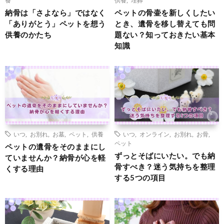
納骨は「さよなら」ではなく
ペットの骨壷を新しくしたい
「ありがとう」ペットを想う
とき、遺骨を移し替えても問
供養のかたち
題ない？知っておきたい基本
知識
いつ
,
お別れ
,
お墓
,
ペット
,
供養
いつ
,
オンライン
,
お別れ
,
お骨
,
ペット
ペットの遺骨をそのままにし
ずっとそばにいたい。でも納
ていませんか？納骨が心を軽
骨すべき？迷う気持ちを整理
くする理由
する5つの項目