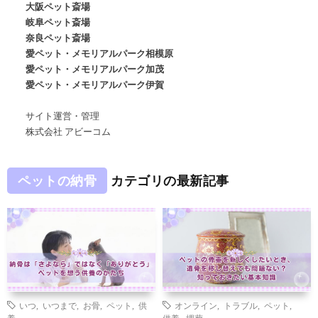
大阪ペット斎場
岐阜ペット斎場
奈良ペット斎場
愛ペット・メモリアルパーク相模原
愛ペット・メモリアルパーク加茂
愛ペット・メモリアルパーク伊賀
サイト運営・管理
株式会社 アビーコム
ペットの納骨
カテゴリの最新記事
いつ
,
いつまで
,
お骨
,
ペット
,
供
オンライン
,
トラブル
,
ペット
,
養
供養
,
埋葬