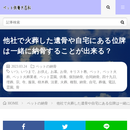
他社で火葬した遺骨や自宅にある位牌
は一緒に納骨することが出来る？
2023.03.24
ペットの納骨
いつ
,
いつまで
,
お供え
,
お墓
,
お骨
,
キリスト教
,
ペット
,
ペット火
葬
,
ペット火葬業者
,
ペット霊園
,
供養
,
個別納骨
,
合同納骨
,
四十九日
,
埋葬
,
宗
,
寺
,
服装
,
樹木葬
,
法要
,
火葬
,
種類
,
納骨
,
自宅
,
葬儀
,
電話
,
霊園
,
骨
ペットの納骨
他社で火葬した遺骨や自宅にある位牌は一緒に
HOME