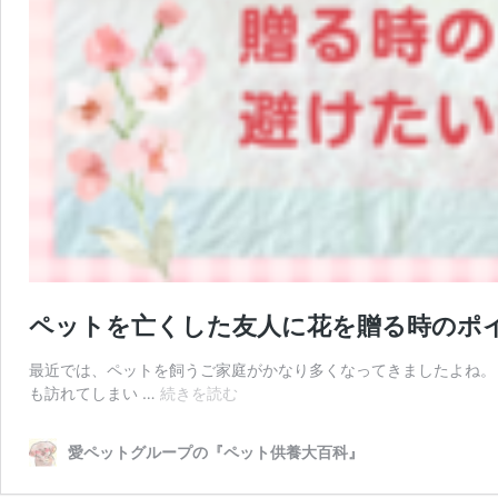
ペットを亡くした友人に花を贈る時のポ
最近では、ペットを飼うご家庭がかなり多くなってきましたよね。
ペ
も訪れてしまい …
続きを読む
ッ
ト
愛ペットグループの『ペット供養大百科』
を
亡