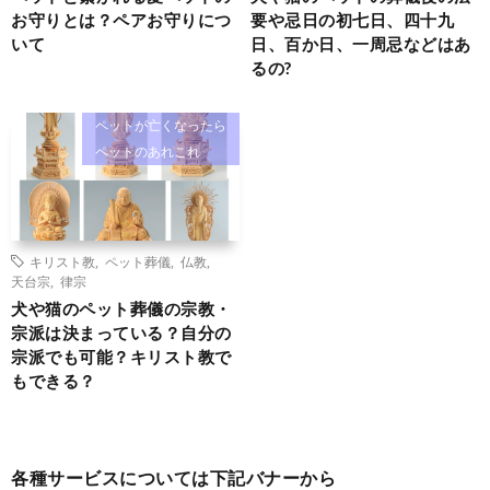
お守りとは？ペアお守りにつ
要や忌日の初七日、四十九
いて
日、百か日、一周忌などはあ
るの?
ペットが亡くなったら
ペットのあれこれ
キリスト教
,
ペット葬儀
,
仏教
,
天台宗
,
律宗
犬や猫のペット葬儀の宗教・
宗派は決まっている？自分の
宗派でも可能？キリスト教で
もできる？
各種サービスについては下記バナーから