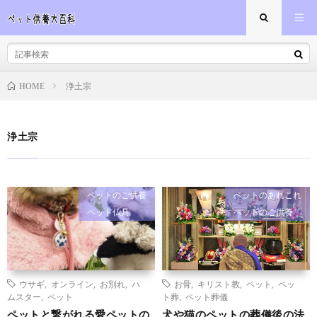
浄土宗
HOME
浄土宗
ペットのご供養
ペットのあれこれ
ペット仏具
ペットのご供養
ウサギ
,
オンライン
,
お別れ
,
ハ
お骨
,
キリスト教
,
ペット
,
ペッ
ムスター
,
ペット
ト葬
,
ペット葬儀
ペットと繋がれる愛ペットの
犬や猫のペットの葬儀後の法