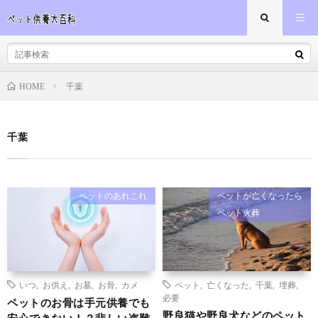
千葉
HOME
千葉
ペットのあれこれ
ペットが亡くなったら
ペット火葬
いつ
,
お供え
,
お墓
,
お骨
,
カメ
ペット
,
亡くなった
,
千葉
,
埋葬
,
必要
ペットのお骨は手元供養でも
野良猫や野良犬などのペット
安心できない！？悲しい盗難