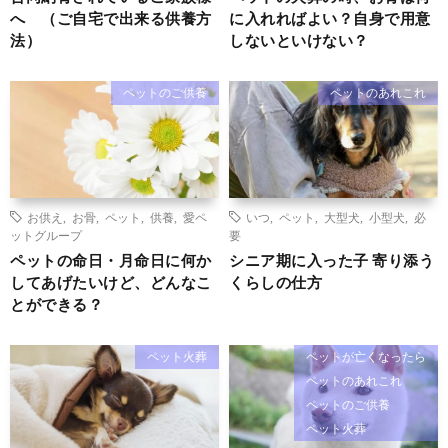
へ （ご自宅で出来る供養方
に入れればよい？自身で用意
法）
しないといけない？
ペットのご供養
ペットのあれこれ
お供え
,
お骨
,
ペット
,
供養
,
愛ペ
いつ
,
ペット
,
大型犬
,
小型犬
,
必
ットグループ
要
ペットの命日・月命日に何か
シニア期に入った子 寄り添う
してあげたいけど、どんなこ
くらしの仕方
とができる？
ペット火葬
ペットが亡くなったら
ペットのあれこれ
ペットのご供養
ペット火葬