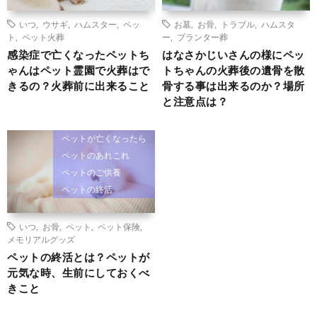
いつ
,
ウサギ
,
ハムスター
,
ペッ
お墓
,
お骨
,
トラブル
,
ハムスタ
ト
,
ペット火葬
ー
,
プランター葬
感染症で亡くなったペットち
はなさかじいさんの様にペッ
ゃんはペット霊園で火葬はで
トちゃんの火葬後の遺骨を散
きるの？火葬前に出来ること
骨する事は出来るのか？場所
と注意点は？
ペットが亡くなったら
ペットのあれこれ
ペットのご供養
ペットの終活
いつ
,
お骨
,
ペット
,
ペット保険
,
メモリアルグッズ
ペットの終活とは？ペットが
元気な時、生前にしておくべ
きこと