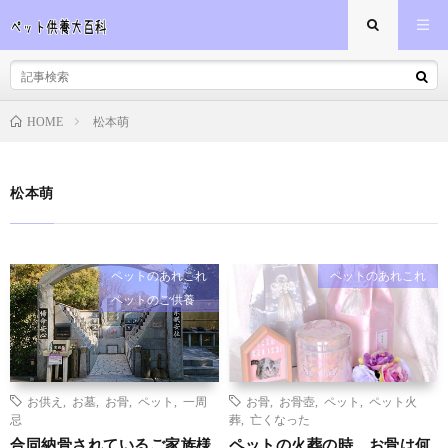
松本萌
HOME
松本萌
ペットのあれこれ
ペットのあれこれ
ペットのご供養
お供え
,
お墓
,
お骨
,
ペット
,
一周
お骨
,
お骨壺
,
ペット
,
ペット火
忌
葬
,
亡くなった
合同納骨されているご家族様
ペットの火葬の時、お骨は何