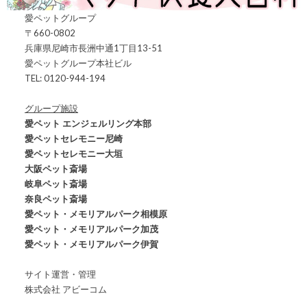
愛ペットグループ
〒660-0802
兵庫県尼崎市長洲中通1丁目13-51
愛ペットグループ本社ビル
TEL: 0120-944-194
グループ施設
愛ペット エンジェルリング本部
愛ペットセレモニー尼崎
愛ペットセレモニー大垣
大阪ペット斎場
岐阜ペット斎場
奈良ペット斎場
愛ペット・メモリアルパーク相模原
愛ペット・メモリアルパーク加茂
愛ペット・メモリアルパーク伊賀
サイト運営・管理
株式会社 アビーコム