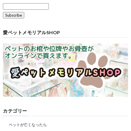
愛ペットメモリアルSHOP
カテゴリー
ペットが亡くなったら