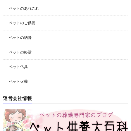
ペットのあれこれ
ペットのご供養
ペットの納骨
ペットの終活
ペット仏具
ペット火葬
運営会社情報